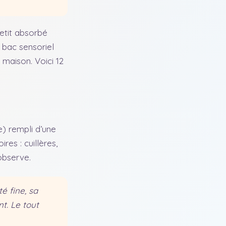
petit absorbé
 bac sensoriel
 maison. Voici 12
e) rempli d’une
res : cuillères,
 observe.
é fine, sa
t. Le tout