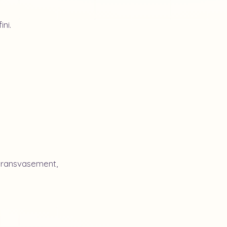
ini.
transvasement,