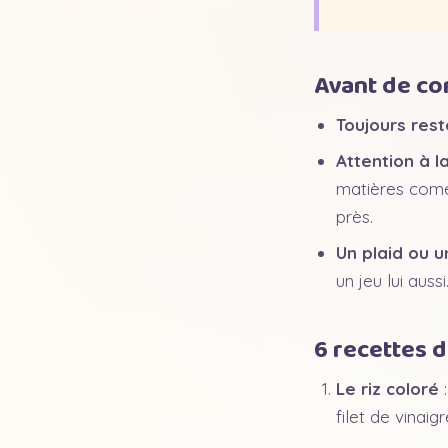
Avant de co
Toujours rest
Attention à l
matières comes
près.
Un plaid ou 
un jeu lui aussi
6 recettes 
Le riz coloré
:
filet de vinaig