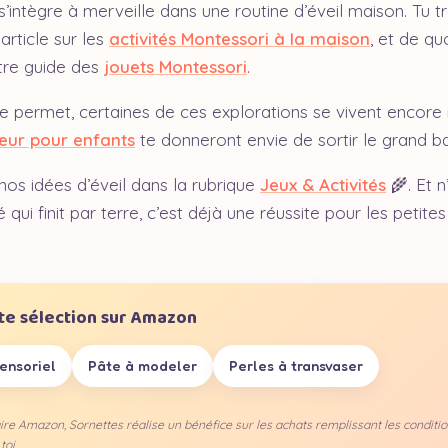
s’intègre à merveille dans une routine d’éveil maison. Tu t
article sur les
activités Montessori à la maison
, et de q
tre guide des
jouets Montessori
.
e permet, certaines de ces explorations se vivent encore 
ieur pour enfants
te donneront envie de sortir le grand ba
os idées d’éveil dans la rubrique
Jeux & Activités
🌾. Et n
 qui finit par terre, c’est déjà une réussite pour les petite
ite sélection sur Amazon
ensoriel
Pâte à modeler
Perles à transvaser
ire Amazon, Sornettes réalise un bénéfice sur les achats remplissant les conditi
toi.