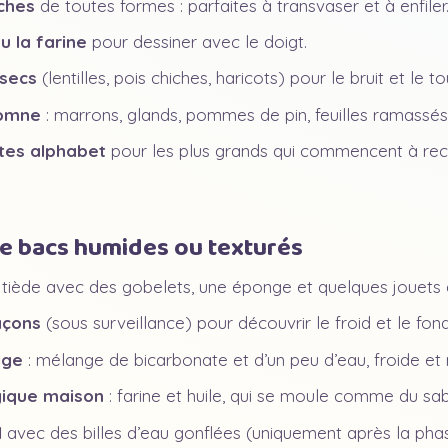
ches
de toutes formes : parfaites à transvaser et à enfiler
u la farine
pour dessiner avec le doigt.
secs
(lentilles, pois chiches, haricots) pour le bruit et le 
tomne
: marrons, glands, pommes de pin, feuilles ramassés
tes alphabet
pour les plus grands qui commencent à rec
de bacs humides ou texturés
tiède avec des gobelets, une éponge et quelques jouets qu
açons
(sous surveillance) pour découvrir le froid et le fon
ige
: mélange de bicarbonate et d’un peu d’eau, froide et
gique maison
: farine et huile, qui se moule comme du sab
l
avec des billes d’eau gonflées (uniquement après la phas