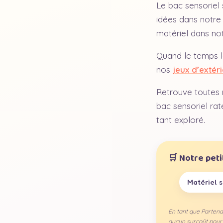
Le bac sensoriel 
idées dans notre 
matériel dans no
Quand le temps l
nos
jeux d’extér
Retrouve toutes n
bac sensoriel raté
tant exploré.
🛒 Notre pet
Matériel s
En tant que Partena
aucun surcoût pour 