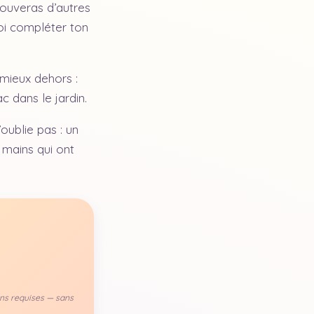
rouveras d’autres
uoi compléter ton
mieux dehors :
c dans le jardin.
’oublie pas : un
s mains qui ont
ons requises — sans