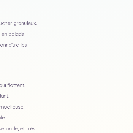
.
toucher granuleux.
 en balade.
onnaître les
i flottent.
dant.
 moelleuse.
le.
e orale, et très