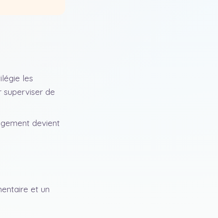
ilégie les
r superviser de
angement devient
entaire et un