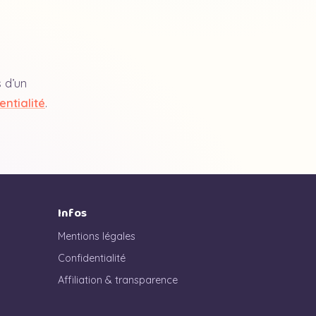
s d’un
entialité
.
Infos
Mentions légales
Confidentialité
Affiliation & transparence