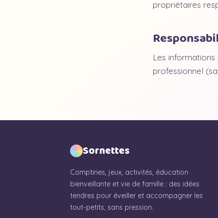
propriétaires resp
Responsabil
Les informations p
professionnel (sa
Sornettes
Comptines, jeux, activités, éducation
bienveillante et vie de famille : des idées
tendres pour éveiller et accompagner les
tout-petits, sans pression.