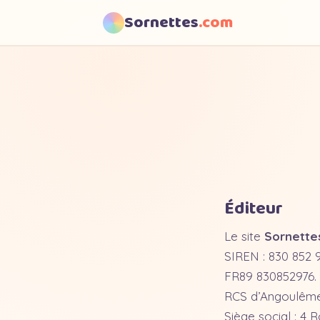
Sornettes
.com
Éditeur
Le site
Sornette
SIREN : 830 852 
FR89 830852976.
RCS d’Angoulême
Siège social : 4 