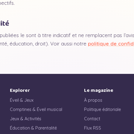
ectifs.
ité
ubliées le sont à titre indicatif et ne remplacent pas l’avi
nté, éducation, droit). Voir aussi notre
politique de confid
Explorer
Le magazine
Éveil & Jeux
À propos
Comptines & Éveil musical
Politique éditoriale
Jeux & Activités
Contact
Éducation & Parentalité
Flux RSS