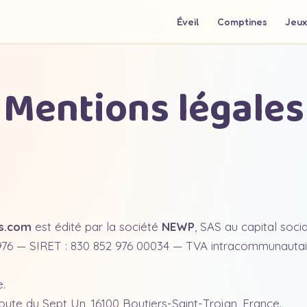
Éveil
Comptines
Jeux
Mentions légales
s.com
est édité par la société
NEWP
, SAS au capital socia
976 — SIRET : 830 852 976 00034 — TVA intracommunautair
.
Route du Sept Un, 16100 Boutiers-Saint-Trojan, France.