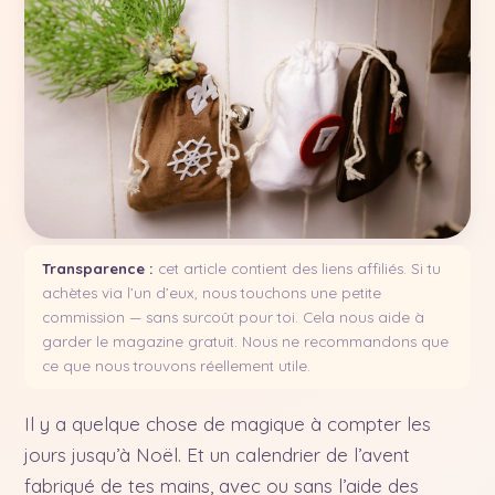
Transparence :
cet article contient des liens affiliés. Si tu
achètes via l’un d’eux, nous touchons une petite
commission — sans surcoût pour toi. Cela nous aide à
garder le magazine gratuit. Nous ne recommandons que
ce que nous trouvons réellement utile.
Il y a quelque chose de magique à compter les
jours jusqu’à Noël. Et un calendrier de l’avent
fabriqué de tes mains, avec ou sans l’aide des