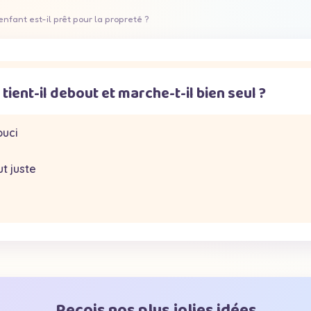
nfant est-il prêt pour la propreté ?
tient-il debout et marche-t-il bien seul ?
ouci
ut juste
Reçois nos plus jolies idées