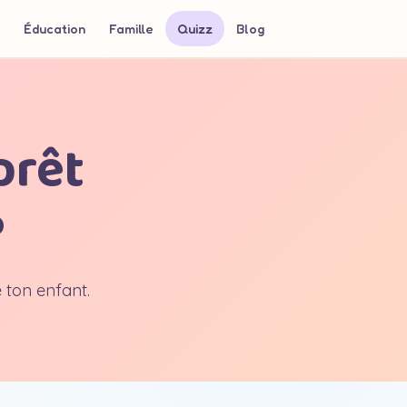
Éducation
Famille
Quizz
Blog
prêt
?
 ton enfant.