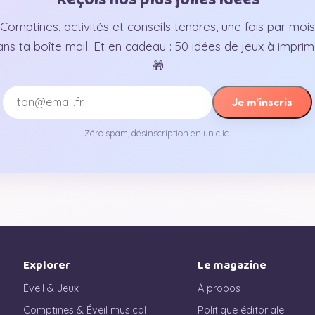
Comptines, activités et conseils tendres, une fois par mois
ans ta boîte mail. Et en cadeau : 50 idées de jeux à imprim
🎁
Je m’inscris
Zéro spam, désinscription en un clic.
Explorer
Le magazine
Éveil & Jeux
À propos
Comptines & Éveil musical
Politique éditoriale