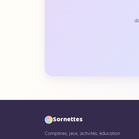
d
Sornettes
Comptines, jeux, activités, éducation