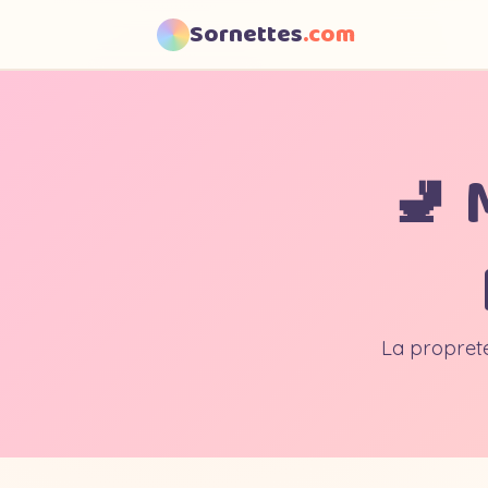
Sornettes
.com
🚽 
La propreté