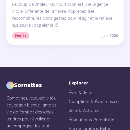
Le coup de chaleur du nourrisson est une urgence
vitale, différente de la fièvre. Apprenez à le
reconnaître, les bons gestes pour réagir et le réflexe
qui sauve : appeler le 15.
juin 2026
Famille
Explorer
Sornettes
Éveil & Jeux
Comptines, jeux, activités,
Comptines & Éveil musical
éducation bienveillante et
Jeux & Activités
vie de famille : des idées
tendres pour éveiller et
Éducation & Parentalité
accompagner les tout-
Vie de famille & Bébé