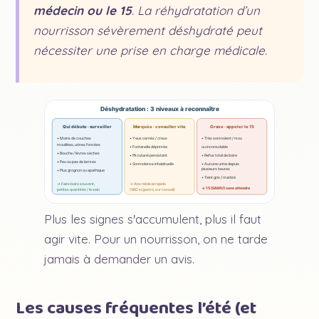
médecin ou le 15
. La réhydratation d’un
nourrisson sévèrement déshydraté peut
nécessiter une prise en charge médicale.
Déshydratation : 3 niveaux à reconnaître
Qui débute · surveiller
Marquée · consulter vite
Grave · appeler le 15
• Moins de couches
• Yeux cernés / creux
• Très somnolent / mou
mouillées, urines foncées
• Fontanelle déprimée
ou inconsolable
• Bouche / lèvres sèches
• Pli cutané persistant
• Refus total de boire
• Peu ou pas de larmes
• Somnolence inhabituelle
• Aucune urine depuis
plusieurs heures
• Plus grognon ou apathique
• Teint gris / marbré
→ Faire boire souvent,
→ Avis médical rapide
→ 15 (SAMU) sans attendre
petites quantités / le sein
(SRO si gastro, sur conseil)
Plus les signes s'accumulent, plus il faut
agir vite. Pour un nourrisson, on ne tarde
jamais à demander un avis.
Les causes fréquentes l’été (et