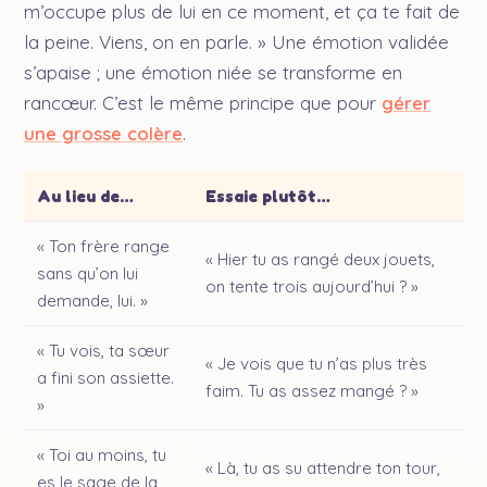
m’occupe plus de lui en ce moment, et ça te fait de
la peine. Viens, on en parle. » Une émotion validée
s’apaise ; une émotion niée se transforme en
rancœur. C’est le même principe que pour
gérer
une grosse colère
.
Au lieu de…
Essaie plutôt…
« Ton frère range
« Hier tu as rangé deux jouets,
sans qu’on lui
on tente trois aujourd’hui ? »
demande, lui. »
« Tu vois, ta sœur
« Je vois que tu n’as plus très
a fini son assiette.
faim. Tu as assez mangé ? »
»
« Toi au moins, tu
« Là, tu as su attendre ton tour,
es le sage de la