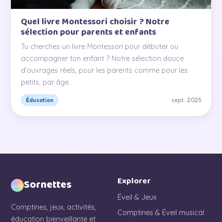
Quel livre Montessori choisir ? Notre
sélection pour parents et enfants
Tu cherches un livre Montessori pour débuter ou
accompagner ton enfant ? Notre sélection douce
d'ouvrages réels, pour les parents comme pour les
petits, par âge.
sept. 2025
Éducation
Explorer
Sornettes
Éveil & Jeux
Comptines, jeux, activités,
Comptines & Éveil musical
éducation bienveillante et