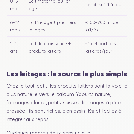
0–6
Lait maternel ou 1er
Le lait suffit à tout
mois
âge
6–12
Lait 2e âge + premiers
~500–700 ml de
mois
laitages
lait/jour
1–3
Lait de croissance +
~3 à 4 portions
ans
produits laitiers
laitières/jour
Les laitages : la source la plus simple
Chez le tout-petit, les produits laitiers sont la voie la
plus naturelle vers le calcium. Yaourts nature,
fromages blancs, petits-suisses, fromages à pâte
pressée : ils sont riches, bien assimilés et faciles à
intégrer aux repas.
Quelques repères doux, sans rigidité :